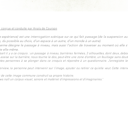
 conçue et conduite par Anaïs de Courson
 expérience) est une interrogation scénique sur ce qui fait passage (de la suspension 
on, du possible au choix, d’un espace à un autre, d’un monde à un autre).
terme désigne le passage à niveau, mais aussi l’action de traverser au moment où elle s’
ée elle-même.
art il y a ce croquis : un passage à niveau, barrières fermées, 3 silhouettes, dont deux, debou
, assise sur la barrière, nous tourne le dos, peut-être une zone d’ombre, un feuillage sans dout
entes personnes à se plonger dans ce croquis et répondre à un questionnaire. J’enregistre leu
terview, la personne peut intervenir sur l’image, ajouter ou retirer ce qu’elle veut. Cette interv
r de cette image commune construit sa propre histoire.
ws naît un corpus visuel, sonore et matériel d’impressions et d’imaginaires."