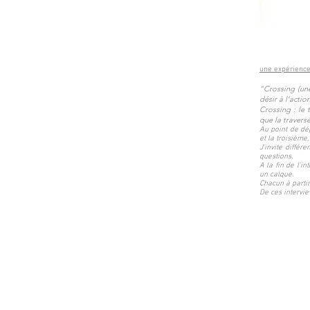
une expérience
"Crossing (une
désir à l’acti
Crossing : le 
que la travers
Au point de dép
et la troisième
J’invite différ
questions.
A la fin de l’in
un calque.
Chacun à parti
De ces intervie