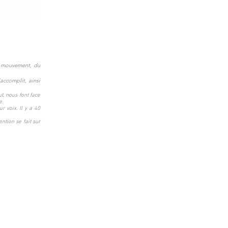
au mouvement, du
accomplit, ainsi
t, nous font face
e.
r voix. Il y a 40
ention se fait sur